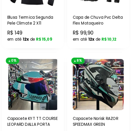
Blusa Termica Segunda
Capa de Chuva Pvc Delta
Pele Climate 2 X11
Flex Motoqueiro
R$ 149
R$ 99,90
em até
12x
de
R$ 15,09
em até
12x
de
R$ 10,12
0%
8%
Capacete KYT TT COURSE
Capacete Norisk RAZOR
LEOPARD DALLA PORTA
SPEEDMAX GREEN