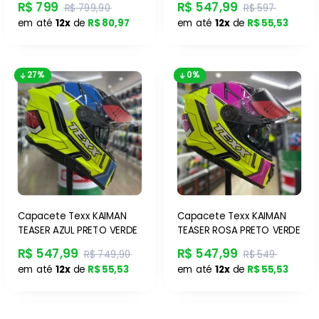
R$ 799
R$ 547,99
R$ 799,90
R$ 597
em até
12x
de
R$ 80,97
em até
12x
de
R$ 55,53
27%
0%
Capacete Texx KAIMAN
Capacete Texx KAIMAN
TEASER AZUL PRETO VERDE
TEASER ROSA PRETO VERDE
R$ 547,99
R$ 547,99
R$ 749,90
R$ 549
em até
12x
de
R$ 55,53
em até
12x
de
R$ 55,53