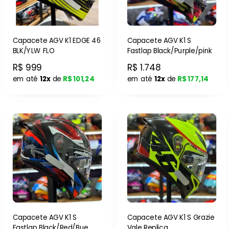
Capacete AGV K1 EDGE 46
Capacete AGV K1 S
BLK/YLW FLO
Fastlap Black/Purple/pink
R$ 999
R$ 1.748
em até
12x
de
R$ 101,24
em até
12x
de
R$ 177,14
Capacete AGV K1 S
Capacete AGV K1 S Grazie
Fastlap Black/Red/Bue
Vale Replica