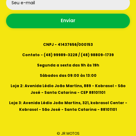
- São José - Santa Catarina - CEP 88101101
Seu e-mail
Horários de atendimento
Loja 3: Avenida Lédio João Martins, 321, kobrasol
Segunda a sexta das 9h as 19h
center - kobrasol - São José - Santa Catarina -
Enviar
Sábados das 09:00 as 13:00
88101101
CNPJ - 41437656/000153
Contato - (48) 99989-3228 / (48) 98809-1739
Segunda a sexta das 9h às 19h
Sábados das 09:00 às 13:00
Loja 2: Avenida Lédio João Martins, 889 - Kobrasol - São
José - Santa Catarina - CEP 88101101
Loja 3: Avenida Lédio João Martins, 321, kobrasol Center -
Kobrasol - São José - Santa Catarina - 88101101
© JR MOTOS