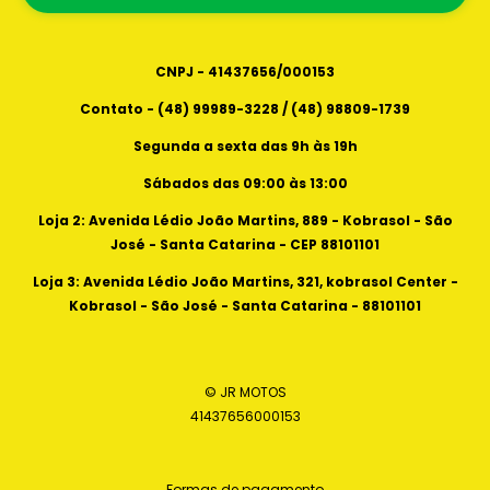
Sábados das 09:00 as 13:00
88101101
CNPJ - 41437656/000153
Contato - (48) 99989-3228 / (48) 98809-1739
Segunda a sexta das 9h às 19h
Sábados das 09:00 às 13:00
Loja 2: Avenida Lédio João Martins, 889 - Kobrasol - São
José - Santa Catarina - CEP 88101101
Loja 3: Avenida Lédio João Martins, 321, kobrasol Center -
Kobrasol - São José - Santa Catarina - 88101101
© JR MOTOS
41437656000153
Formas de pagamento