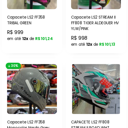
Capacete LS2 FF358
Capacete LS2 STREAM II
TRIBAL GREEN
FF808 TIGER ALDEGUER HV
YLW/PINK
R$ 999
R$ 998
em até
12x
de
R$ 101,24
em até
12x
de
R$ 101,13
30%
Capacete LS2 FF358
CAPACETE LS2 FF808
Monocolor Nardo Grey
STREAM II ROAD WHT