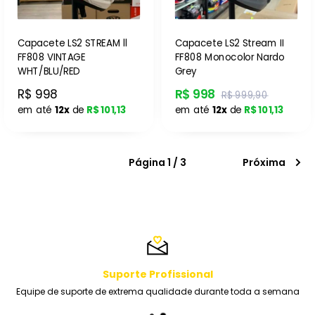
Capacete LS2 STREAM ll
Capacete LS2 Stream II
FF808 VINTAGE
FF808 Monocolor Nardo
WHT/BLU/RED
Grey
R$ 998
R$ 998
R$ 999,90
em até
12x
de
R$ 101,13
em até
12x
de
R$ 101,13
Página 1 / 3
Próxima
Suporte Profissional
Equipe de suporte de extrema qualidade durante toda a semana