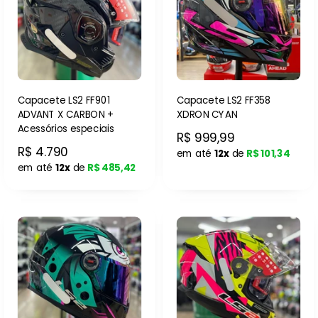
Capacete LS2 FF901
Capacete LS2 FF358
ADVANT X CARBON +
XDRON CYAN
Acessórios especiais
R$ 999,99
R$ 4.790
em até
12x
de
R$ 101,34
em até
12x
de
R$ 485,42