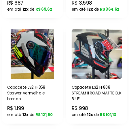
R$ 687
R$ 3.598
em até
12x
de
R$ 69,62
em até
12x
de
R$ 364,62
Capacete LS2 FF358
Capacete LS2 FF808
Starwar Vermelho e
STREAM II ROAD MATTE BLK
branco
BLUE
R$ 1.199
R$ 998
em até
12x
de
R$ 121,50
em até
12x
de
R$ 101,13