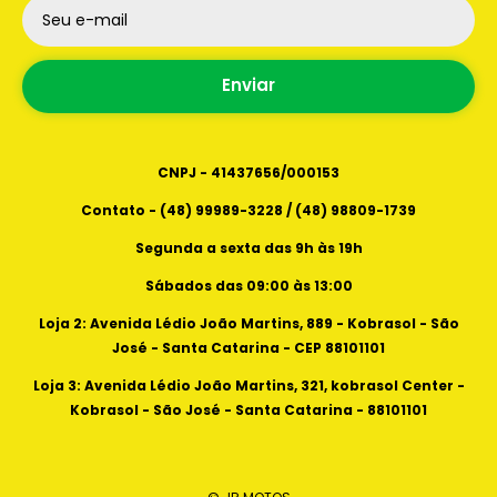
- São José - Santa Catarina - CEP 88101101
Seu e-mail
Horários de atendimento
Loja 3: Avenida Lédio João Martins, 321, kobrasol
Segunda a sexta das 9h as 19h
center - kobrasol - São José - Santa Catarina -
Enviar
Sábados das 09:00 as 13:00
88101101
CNPJ - 41437656/000153
Contato - (48) 99989-3228 / (48) 98809-1739
Segunda a sexta das 9h às 19h
Sábados das 09:00 às 13:00
Loja 2: Avenida Lédio João Martins, 889 - Kobrasol - São
José - Santa Catarina - CEP 88101101
Loja 3: Avenida Lédio João Martins, 321, kobrasol Center -
Kobrasol - São José - Santa Catarina - 88101101