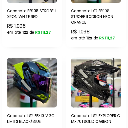
Capacete FF908 STROBE II
Capacete LS2 FF908
XRON WHITE RED
STROBE II XDRON NEON
ORANGE
R$ 1.098
R$ 1.098
em até
12x
de
R$ 111,27
em até
12x
de
R$ 111,27
Capacete LS2 FF810 VIGO
Capacete LS2 EXPLORER C
LIMITS BLACK/BLUE
MX701 SOLID CARBON