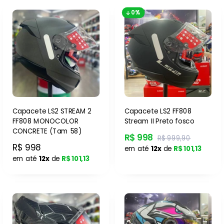
0%
Capacete LS2 STREAM 2
Capacete LS2 FF808
FF808 MONOCOLOR
Stream II Preto fosco
CONCRETE (Tam 58)
R$ 998
R$ 999,90
R$ 998
em até
12x
de
R$ 101,13
em até
12x
de
R$ 101,13