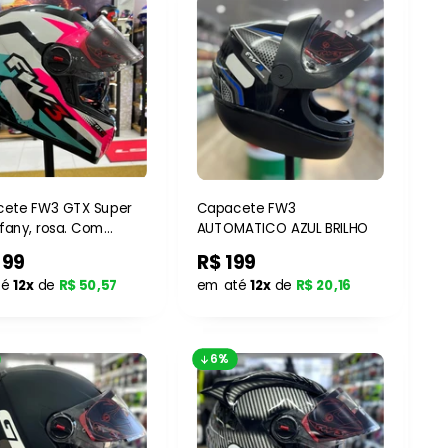
ete FW3 GTX Super
Capacete FW3
ifany, rosa. Com
AUTOMATICO AZUL BRILHO
s
499
R$ 199
té
12x
de
R$ 50,57
em até
12x
de
R$ 20,16
6%