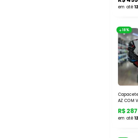
em até
1
18%
Capacete
AZ COM 
R$ 287
em até
1