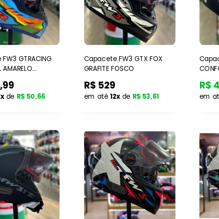
 FW3 GTRACING
Capacete FW3 GTX FOX
Capa
L AMARELO
GRAFITE FOSCO
CONF
,99
R$ 529
R$ 
2x
de
R$ 50,66
em até
12x
de
R$ 53,61
em a