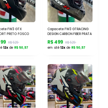
cete FW3 GTX
Capacete FW3 GTRACING
ORT PRETO FOSCO
DESIGN CARBON FIBER PRATA
499
R$ 499
R$ 529
R$ 529
té
12x
de
R$ 50,57
em até
12x
de
R$ 50,57