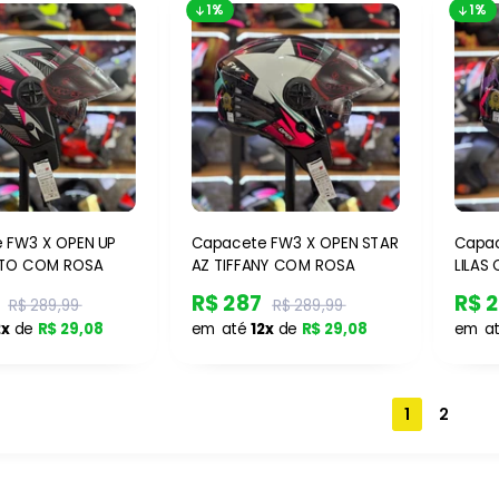
1%
1%
 FW3 X OPEN UP
Capacete FW3 X OPEN STAR
Capac
ETO COM ROSA
AZ TIFFANY COM ROSA
LILAS
R$ 287
R$ 
R$ 289,99
R$ 289,99
2x
de
R$ 29,08
em até
12x
de
R$ 29,08
em a
1
2