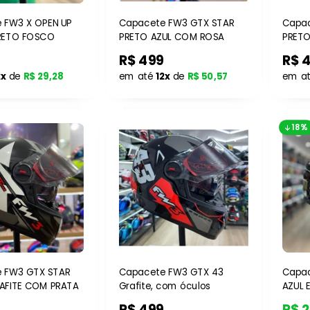
 FW3 X OPEN UP
Capacete FW3 GTX STAR
Capac
PRETO FOSCO
PRETO AZUL COM ROSA
R$ 499
R$ 
2x
de
R$ 29,28
em até
12x
de
R$ 50,57
em a
18%
 FW3 GTX STAR
Capacete FW3 GTX 43
Capac
AFITE COM PRATA
Grafite, com óculos
AZUL 
R$ 499
R$ 