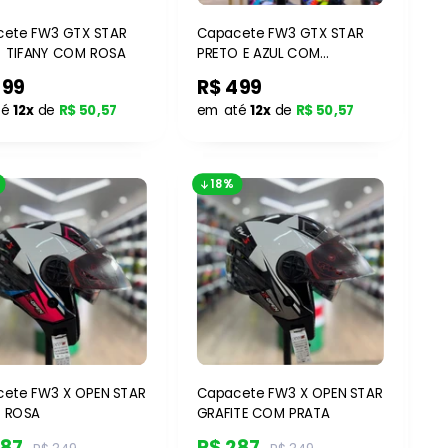
ete FW3 GTX STAR
Capacete FW3 GTX STAR
PRETO TIFANY COM ROSA
PRETO E AZUL COM
AMARELO
499
R$ 499
té
12x
de
R$ 50,57
em até
12x
de
R$ 50,57
18%
ete FW3 X OPEN STAR
Capacete FW3 X OPEN STAR
E ROSA
GRAFITE COM PRATA
287
R$ 287