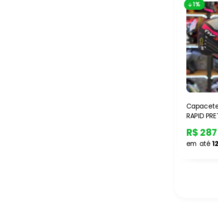
1%
Capacete
RAPID PR
R$ 287
em até
1