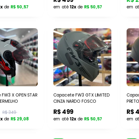
2x
de
R$ 50,57
em até
12x
de
R$ 50,57
em a
 FW3 X OPEN STAR
Capacete FW3 GTX LIMITED
Capac
VERMELHO
CINZA NARDO FOSCO
PRET
R$ 499
R$ 
R$ 349
2x
de
R$ 29,08
em até
12x
de
R$ 50,57
em a