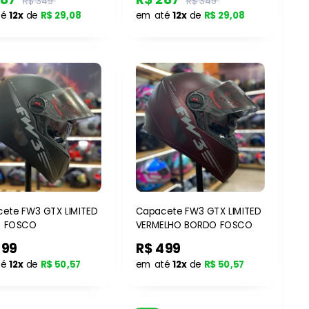
R$ 349
R$ 349
té
12x
de
R$ 29,08
em até
12x
de
R$ 29,08
ete FW3 GTX LIMITED
Capacete FW3 GTX LIMITED
O FOSCO
VERMELHO BORDO FOSCO
499
R$ 499
té
12x
de
R$ 50,57
em até
12x
de
R$ 50,57