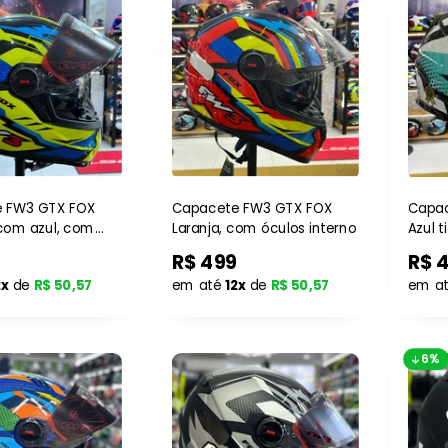
 FW3 GTX FOX
Capacete FW3 GTX FOX
Capac
com azul, com
Laranja, com óculos interno
Azul t
terno
óculo
R$ 499
R$ 
2x
de
R$ 50,57
em até
12x
de
R$ 50,57
em a
6%