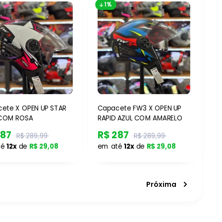
1%
ete X OPEN UP STAR
Capacete FW3 X OPEN UP
 COM ROSA
RAPID AZUL COM AMARELO
287
R$ 287
R$ 289,99
R$ 289,99
té
12x
de
R$ 29,08
em até
12x
de
R$ 29,08
Próxima