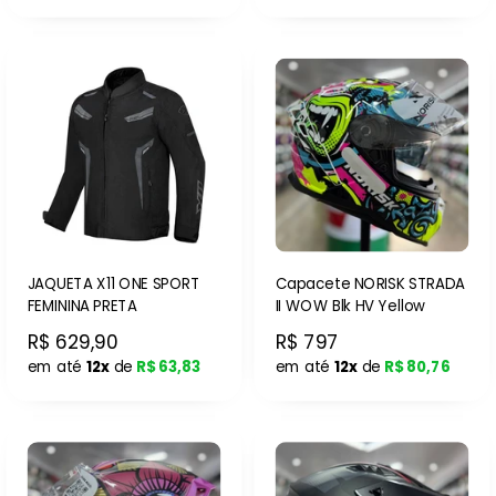
JAQUETA X11 ONE SPORT
Capacete NORISK STRADA
FEMININA PRETA
II WOW Blk HV Yellow
R$ 629,90
R$ 797
em até
12x
de
R$ 63,83
em até
12x
de
R$ 80,76