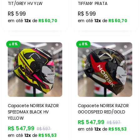
TIT/GREY HV YLW
TIFFANY PRATA
R$ 599
R$ 599
em até
12x
de
R$ 60,70
em até
12x
de
R$ 60,70
8%
8%
Capacete NORISK RAZOR
Capacete NORISK RAZOR
SPEEDMAX BLACK HV
GOODSPEED RED/GOLD
YELLOW
R$ 547,99
R$ 597
R$ 547,99
R$ 597
em até
12x
de
R$ 55,53
em até
12x
de
R$ 55,53