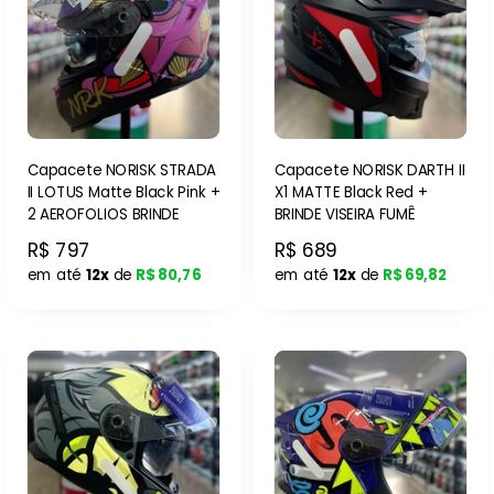
Capacete NORISK STRADA
Capacete NORISK DARTH II
II LOTUS Matte Black Pink +
X1 MATTE Black Red +
2 AEROFOLIOS BRINDE
BRINDE VISEIRA FUMÊ
R$ 797
R$ 689
em até
12x
de
R$ 80,76
em até
12x
de
R$ 69,82