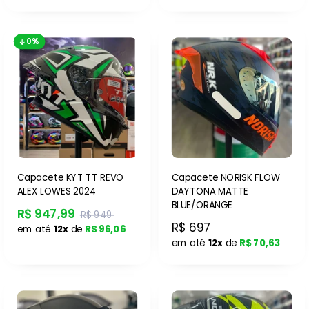
0%
Capacete KYT TT REVO
Capacete NORISK FLOW
ALEX LOWES 2024
DAYTONA MATTE
BLUE/ORANGE
R$ 947,99
R$ 949
R$ 697
em até
12x
de
R$ 96,06
em até
12x
de
R$ 70,63