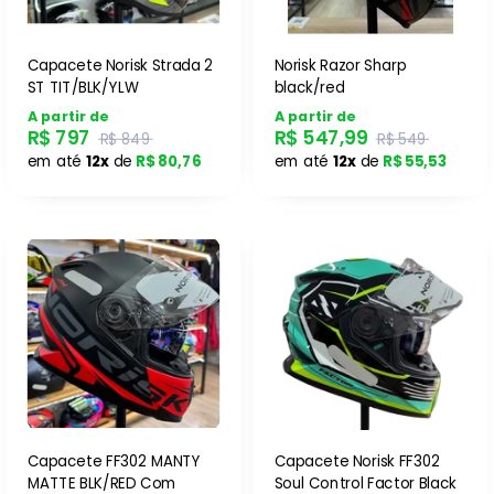
Capacete Norisk Strada 2
Norisk Razor Sharp
ST TIT/BLK/YLW
black/red
A partir de
A partir de
R$ 797
R$ 547,99
R$ 849
R$ 549
em até
12x
de
R$ 80,76
em até
12x
de
R$ 55,53
Capacete FF302 MANTY
Capacete Norisk FF302
MATTE BLK/RED Com
Soul Control Factor Black