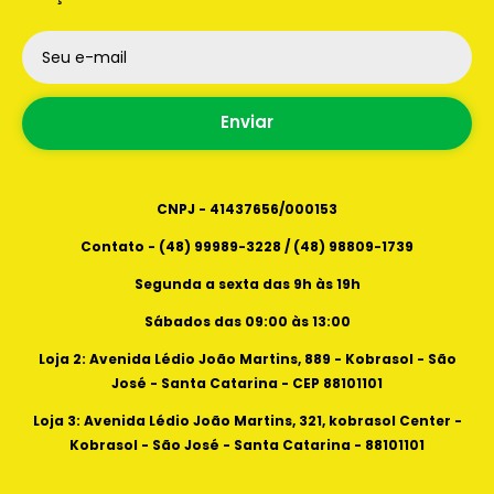
Loja 2: Avenida Lédio João Martins, 889 Kobrasol
- São José - Santa Catarina - CEP 88101101
Seu e-mail
Horários de atendimento
Loja 3: Avenida Lédio João Martins, 321, kobrasol
Segunda a sexta das 9h as 19h
center - kobrasol - São José - Santa Catarina -
Enviar
Sábados das 09:00 as 13:00
88101101
CNPJ - 41437656/000153
Contato - (48) 99989-3228 / (48) 98809-1739
Segunda a sexta das 9h às 19h
Sábados das 09:00 às 13:00
Loja 2: Avenida Lédio João Martins, 889 - Kobrasol - São
José - Santa Catarina - CEP 88101101
Loja 3: Avenida Lédio João Martins, 321, kobrasol Center -
Kobrasol - São José - Santa Catarina - 88101101