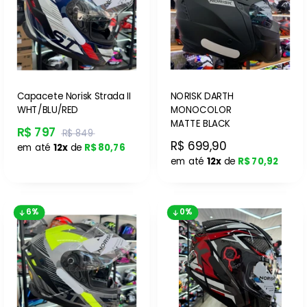
Capacete Norisk Strada II
NORISK DARTH
WHT/BLU/RED
MONOCOLOR
MATTE BLACK
R$ 797
R$ 849
R$ 699,90
em até
12x
de
R$ 80,76
em até
12x
de
R$ 70,92
6%
0%