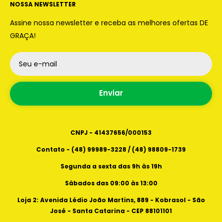
CNPJ - 41437656/000153
NOSSA NEWSLETTER
WhatsApp:
(48) 99989 -3228 | (48) 98809-1739
Assine nossa newsletter e receba as melhores ofertas DE
Endereços Físicos
Instagram: @JR.CAPACETES
GRAÇA!
Loja 2: Avenida Lédio João Martins, 889 Kobrasol
- São José - Santa Catarina - CEP 88101101
Seu e-mail
Horários de atendimento
Loja 3: Avenida Lédio João Martins, 321, kobrasol
Segunda a sexta das 9h as 19h
center - kobrasol - São José - Santa Catarina -
Enviar
Sábados das 09:00 as 13:00
88101101
CNPJ - 41437656/000153
Contato - (48) 99989-3228 / (48) 98809-1739
Segunda a sexta das 9h às 19h
Sábados das 09:00 às 13:00
Loja 2: Avenida Lédio João Martins, 889 - Kobrasol - São
José - Santa Catarina - CEP 88101101