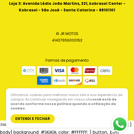
Loja 3: Avenida Lédio João Martins, 321, kobrasol Center -
Kobrasol - São José - Santa Catarina - 88101101
© JR MOTOS
41437656000153
Formas de pagamento
Utilizamos cookies para melhorar nosso site e sua experiência de
compra. Ao continuar navegando em nosso site,
você está de
acordo conforme nossa política quando a utilização de
cookies.
ENTENDI E FECHAR
:root{ --cor-principal: #D50000; --cor-secundaria: #B00000; }
body{ background: #1A1A1A; color: #FFFFFF; } button, .btn{