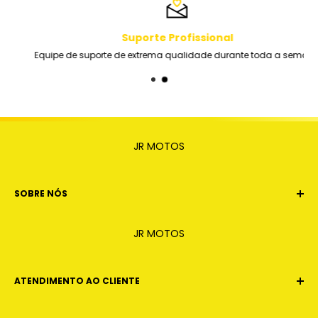
Suporte Profissional
Equipe de suporte de extrema qualidade durante toda a semana
JR MOTOS
SOBRE NÓS
Estamos há 8 anos no mercado trazendo conforto e
JR MOTOS
segurança na compra. Nossa filosofia se dá em
garantir ao cliente a melhor experiencia na hora de
comprar.
ATENDIMENTO AO CLIENTE
E-mail:
contato.jrmotos.oficial@gmail.com