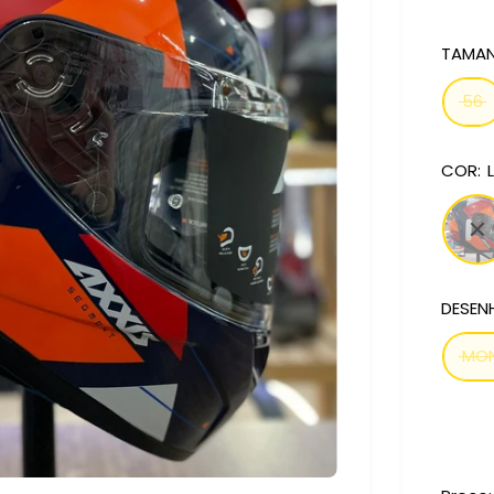
TAMAN
56
COR:
DESEN
MO