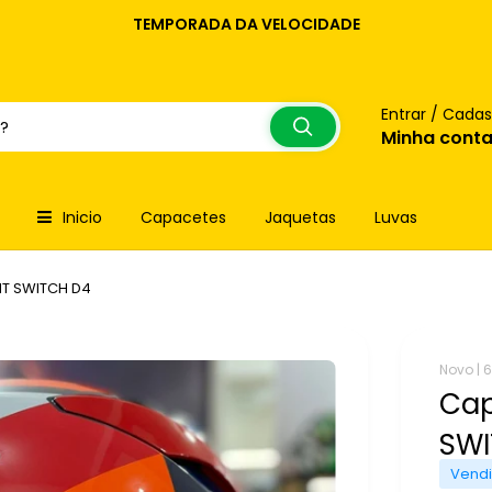
TEMPORADA DA VELOCIDADE
Entrar / Cadas
Minha cont
Inicio
Capacetes
Jaquetas
Luvas
T SWITCH D4
Novo |
6
Cap
SW
Vendi