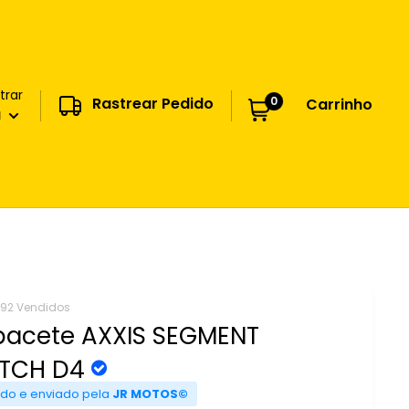
trar
0
Rastrear Pedido
Carrinho
a
92 Vendidos
acete AXXIS SEGMENT
ITCH D4
do e enviado pela
JR MOTOS©