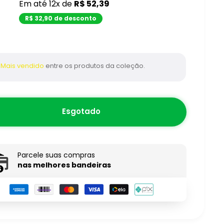
missing:
Em até 12x de
R$ 52,39
pt-
R$ 32,90 de desconto
BR.product.general.sale_pri
Mais vendido
entre os produtos da coleção.
Esgotado
Parcele suas compras
nas melhores bandeiras