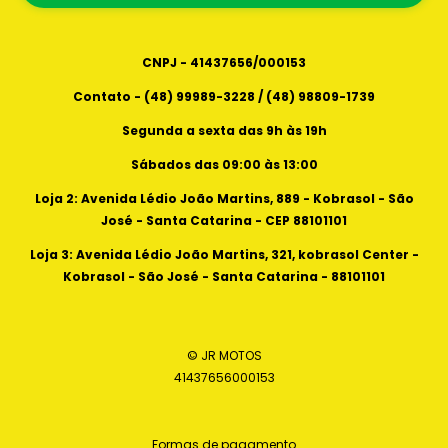
88101101
CNPJ - 41437656/000153
Contato - (48) 99989-3228 / (48) 98809-1739
Segunda a sexta das 9h às 19h
Sábados das 09:00 às 13:00
Loja 2: Avenida Lédio João Martins, 889 - Kobrasol - São
José - Santa Catarina - CEP 88101101
Loja 3: Avenida Lédio João Martins, 321, kobrasol Center -
Kobrasol - São José - Santa Catarina - 88101101
© JR MOTOS
41437656000153
Formas de pagamento