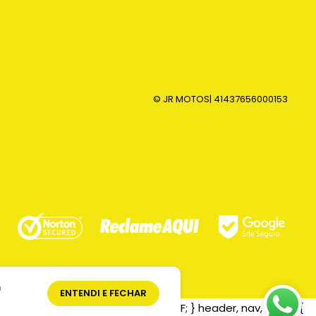
© JR MOTOS
| 41437656000153
m
ENTENDI E FECHAR
background: #D50000; color: #FFFFFF; } header, nav, footer{