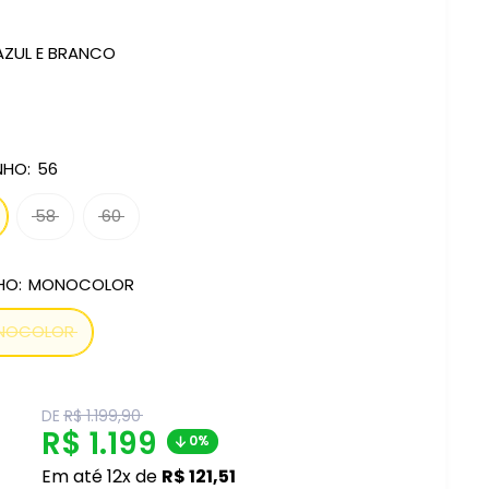
AZUL E BRANCO
NHO:
56
58
60
HO:
MONOCOLOR
NOCOLOR
Translation
DE
R$ 1.199,90
missing:
Translation
R$ 1.199
0%
pt-
BR.product.general.regular_price
missing:
Em até 12x de
R$ 121,51