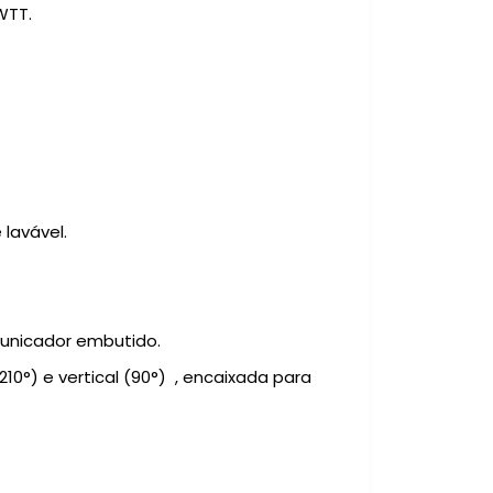
WTT.
lavável.
municador embutido.
(210°) e vertical (90°)
, encaixada para