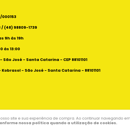
6/000153
 / (48) 98809-1739
s 9h às 19h
 às 13:00
 - São José - Santa Catarina - CEP 88101101
- Kobrasol - São José - Santa Catarina - 88101101
nosso site e sua experiência de compra. Ao continuar navegando e
onforme nossa política quando a utilização de cookies.
} body{ background: #1A1A1A; color: #FFFFFF; } button, .btn{ 