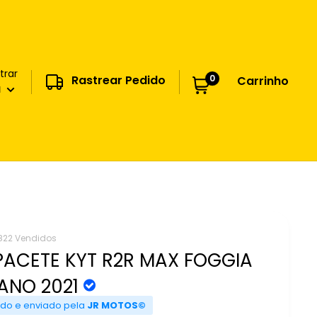
trar
0
Rastrear Pedido
Carrinho
a
822 Vendidos
ACETE KYT R2R MAX FOGGIA
ANO 2021
do e enviado pela
JR MOTOS©