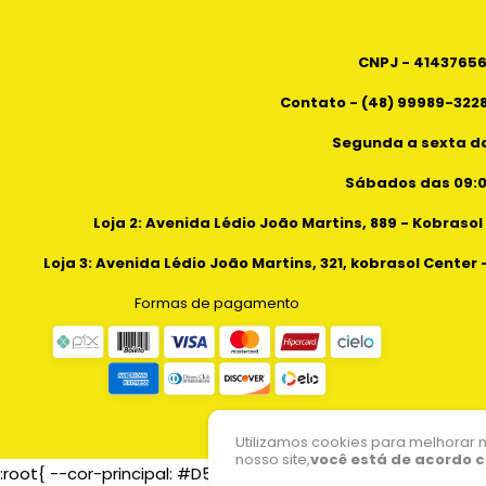
CNPJ - 4143765
Contato - (48) 99989-3228
Segunda a sexta da
Sábados das 09:00
Loja 2: Avenida Lédio João Martins, 889 - Kobrasol
Loja 3: Avenida Lédio João Martins, 321, kobrasol Center 
Formas de pagamento
Utilizamos cookies para melhorar 
nosso site,
você está de acordo c
:root{ --cor-principal: #D50000; --cor-secundaria: #B00000; 