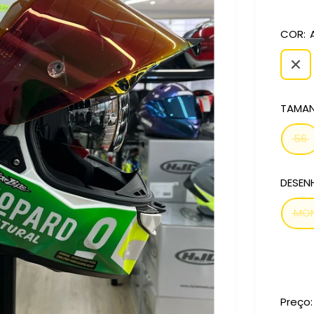
COR:
TAMA
56
DESEN
MO
Preço: