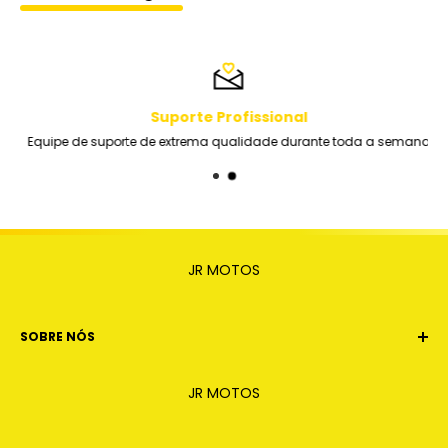
Suporte Profissional
Equipe de suporte de extrema qualidade durante toda a semana
JR MOTOS
SOBRE NÓS
Estamos há 8 anos no mercado trazendo conforto e
JR MOTOS
segurança na compra. Nossa filosofia se dá em
garantir ao cliente a melhor experiencia na hora de