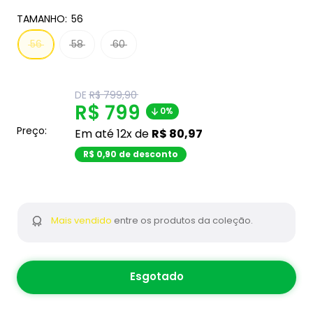
TAMANHO:
56
56
58
60
Translation
DE
R$ 799,90
missing:
Translation
R$ 799
0%
pt-
BR.product.general.regular_price
missing:
Preço:
Em até 12x de
R$ 80,97
pt-
R$ 0,90 de desconto
BR.product.general.sal
Mais vendido
entre os produtos da coleção.
Esgotado