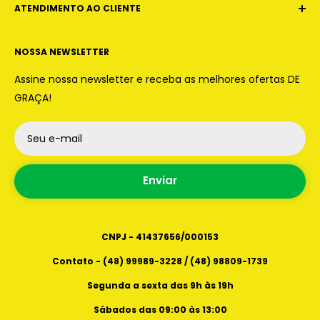
comprar.
ATENDIMENTO AO CLIENTE
E-mail:
contato.jrmotos.oficial@gmail.com
CNPJ - 41437656/000153
NOSSA NEWSLETTER
WhatsApp:
(48) 99989 -3228 | (48) 98809-1739
Assine nossa newsletter e receba as melhores ofertas DE
Endereços Físicos
Instagram: @JR.CAPACETES
GRAÇA!
Loja 2: Avenida Lédio João Martins, 889 Kobrasol
- São José - Santa Catarina - CEP 88101101
Seu e-mail
Horários de atendimento
Loja 3: Avenida Lédio João Martins, 321, kobrasol
Segunda a sexta das 9h as 19h
center - kobrasol - São José - Santa Catarina -
Enviar
Sábados das 09:00 as 13:00
88101101
CNPJ - 41437656/000153
Contato - (48) 99989-3228 / (48) 98809-1739
Segunda a sexta das 9h às 19h
Sábados das 09:00 às 13:00