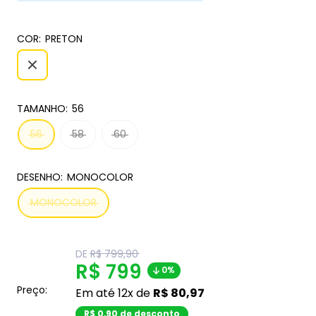
COR:
PRETON
TAMANHO:
56
56
58
60
DESENHO:
MONOCOLOR
MONOCOLOR
Translation
DE
R$ 799,90
missing:
Translation
R$ 799
0%
pt-
BR.product.general.regular_price
missing:
Preço:
Em até 12x de
R$ 80,97
pt-
R$ 0,90 de desconto