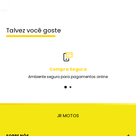
Talvez você goste
ura
Suporte Profissional
amentos online
Equipe de suporte de extrema qualidade du
JR MOTOS
SOBRE NÓS