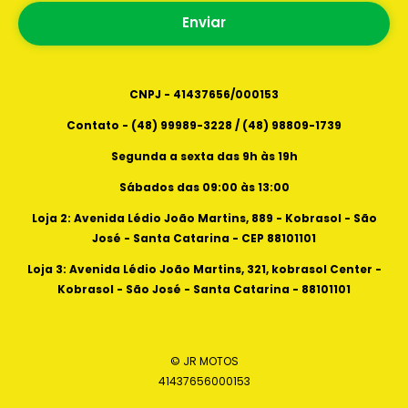
Segunda a sexta das 9h as 19h
center - kobrasol - São José - Santa Catarina -
Enviar
Sábados das 09:00 as 13:00
88101101
CNPJ - 41437656/000153
Contato - (48) 99989-3228 / (48) 98809-1739
Segunda a sexta das 9h às 19h
Sábados das 09:00 às 13:00
Loja 2: Avenida Lédio João Martins, 889 - Kobrasol - São
José - Santa Catarina - CEP 88101101
Loja 3: Avenida Lédio João Martins, 321, kobrasol Center -
Kobrasol - São José - Santa Catarina - 88101101
© JR MOTOS
41437656000153