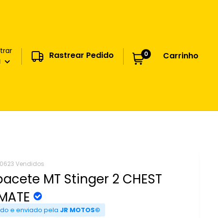
trar
0
Rastrear Pedido
Carrinho
a
0623 Vendidos
acete MT Stinger 2 CHEST
 MATE
do e enviado pela
JR MOTOS©