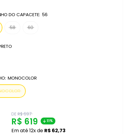
HO DO CAPACETE:
56
58
60
PRETO
HO:
MONOCOLOR
NOCOLOR
Translation
DE
R$ 697
missing:
Translation
R$ 619
11%
pt-
BR.product.general.regular_price
missing:
Em até 12x de
R$ 62,73