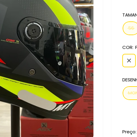
TAMAN
56
COR:
DESEN
MO
Preço: