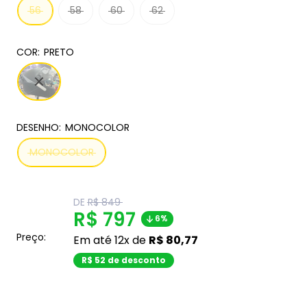
56
58
60
62
COR:
PRETO
DESENHO:
MONOCOLOR
MONOCOLOR
Translation
DE
R$ 849
missing:
Translation
R$ 797
6%
pt-
BR.product.general.regular_price
missing:
Preço:
Em até 12x de
R$ 80,77
pt-
R$ 52 de desconto
BR.product.general.sal