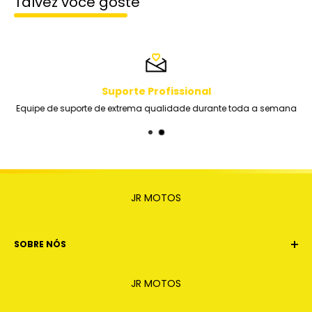
Talvez você goste
Suporte Profissional
Equipe de suporte de extrema qualidade durante toda a semana
JR MOTOS
SOBRE NÓS
Estamos há 8 anos no mercado trazendo conforto e
JR MOTOS
segurança na compra. Nossa filosofia se dá em
garantir ao cliente a melhor experiencia na hora de