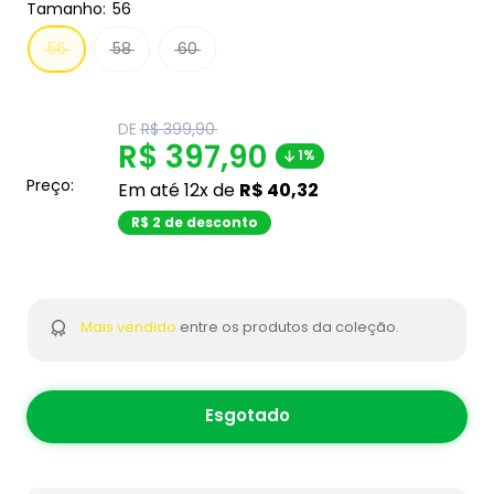
Tamanho:
56
56
58
60
Translation
DE
R$ 399,90
missing:
Translation
R$ 397,90
1%
pt-
BR.product.general.regular_price
missing:
Preço:
Em até 12x de
R$ 40,32
pt-
R$ 2 de desconto
BR.product.general.sal
Mais vendido
entre os produtos da coleção.
Esgotado