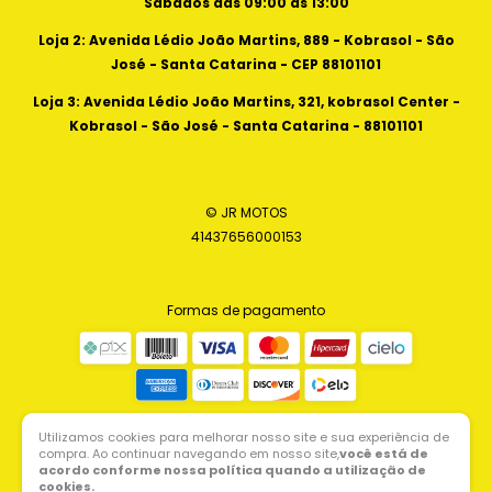
Sábados das 09:00 às 13:00
Loja 2: Avenida Lédio João Martins, 889 - Kobrasol - São
José - Santa Catarina - CEP 88101101
Loja 3: Avenida Lédio João Martins, 321, kobrasol Center -
Kobrasol - São José - Santa Catarina - 88101101
© JR MOTOS
41437656000153
Formas de pagamento
Utilizamos cookies para melhorar nosso site e sua experiência de
compra. Ao continuar navegando em nosso site,
você está de
acordo conforme nossa política quando a utilização de
cookies.