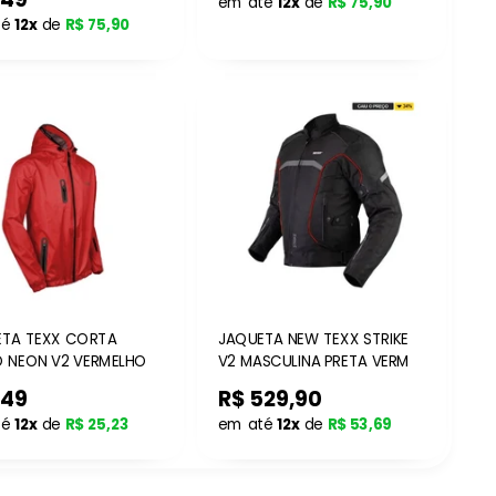
em até
12x
de
R$ 75,90
té
12x
de
R$ 75,90
X CORTA
JAQUETA NEW TEXX STRIKE
 NEON V2 VERMELHO
V2 MASCULINA PRETA VERM
249
R$ 529,90
té
12x
de
R$ 25,23
em até
12x
de
R$ 53,69