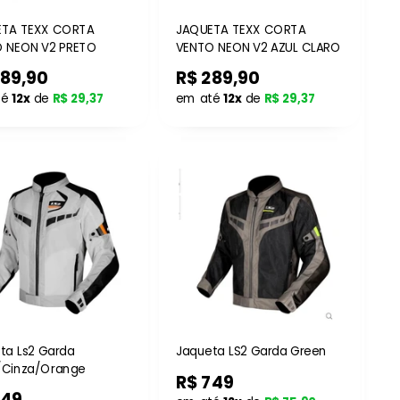
ETA TEXX CORTA
JAQUETA TEXX CORTA
 NEON V2 PRETO
VENTO NEON V2 AZUL CLARO
289,90
R$ 289,90
té
12x
de
R$ 29,37
em até
12x
de
R$ 29,37
ta Ls2 Garda
Jaqueta LS2 Garda Green
/Cinza/Orange
R$ 749
749