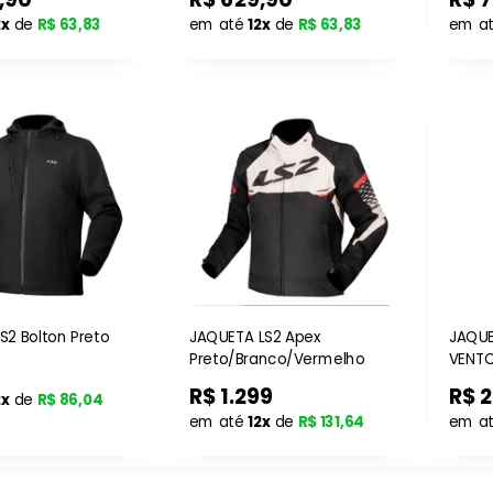
2x
de
R$ 63,83
em até
12x
de
R$ 63,83
em a
S2 Bolton Preto
JAQUETA LS2 Apex
JAQUETA TEX
Preto/Branco/Vermelho
VENTO
9
R$ 1.299
R$ 
2x
de
R$ 86,04
em até
12x
de
R$ 131,64
em a