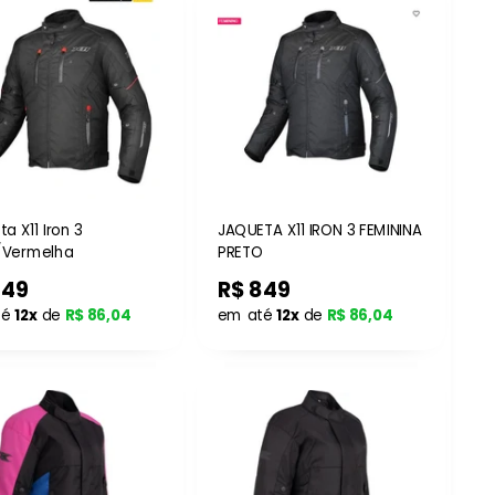
a X11 Iron 3
JAQUETA X11 IRON 3 FEMININA
/Vermelha
PRETO
849
R$ 849
té
12x
de
R$ 86,04
em até
12x
de
R$ 86,04