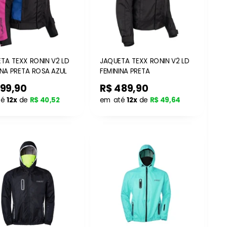
TA TEXX RONIN V2 LD
JAQUETA TEXX RONIN V2 LD
INA PRETA ROSA AZUL
FEMININA PRETA
399,90
R$ 489,90
té
12x
de
R$ 40,52
em até
12x
de
R$ 49,64