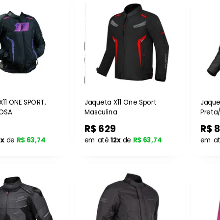
11 ONE SPORT,
Jaqueta X11 One Sport
Jaquet
OSA
Masculina
Preta
R$ 629
R$ 
2x
de
R$ 63,74
em até
12x
de
R$ 63,74
em a