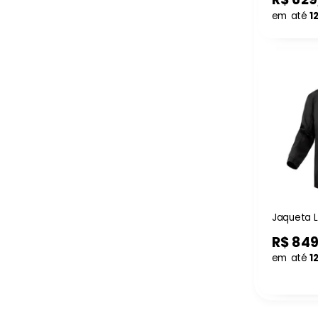
em até
1
Jaqueta L
R$ 84
em até
1