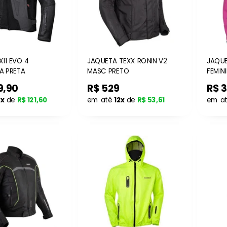
11 EVO 4
JAQUETA TEXX RONIN V2
JAQUE
A PRETA
MASC PRETO
FEMIN
9,90
R$ 529
R$ 
2x
de
R$ 121,60
em até
12x
de
R$ 53,61
em a