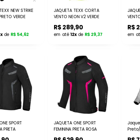
TEXX NEW STRIKE
JAQUETA TEXX CORTA
JAQU
PRETO VERDE
VENTO NEON V2 VERDE
VENTO
R$ 289,90
R$ 
2x
de
R$ 54,62
em até
12x
de
R$ 29,37
em a
ONE SPORT
JAQUETA ONE SPORT
Jaque
A PRETA
FEMININA PRETA ROSA
Preto
,90
R$ 629,90
R$ 