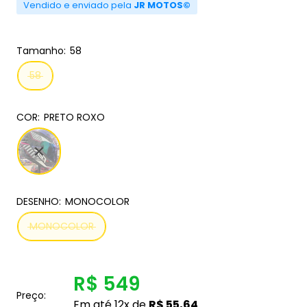
Vendido e enviado pela
JR MOTOS©
Tamanho:
58
58
COR:
PRETO ROXO
DESENHO:
MONOCOLOR
MONOCOLOR
R$ 549
Preço:
Em até 12x de
R$ 55,64