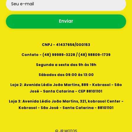
- São José - Santa Catarina - CEP 88101101
Seu e-mail
Horários de atendimento
Loja 3: Avenida Lédio João Martins, 321, kobrasol
Segunda a sexta das 9h as 19h
center - kobrasol - São José - Santa Catarina -
Enviar
Sábados das 09:00 as 13:00
88101101
CNPJ - 41437656/000153
Contato - (48) 99989-3228 / (48) 98809-1739
Segunda a sexta das 9h às 19h
Sábados das 09:00 às 13:00
Loja 2: Avenida Lédio João Martins, 889 - Kobrasol - São
José - Santa Catarina - CEP 88101101
Loja 3: Avenida Lédio João Martins, 321, kobrasol Center -
Kobrasol - São José - Santa Catarina - 88101101
© JR MOTOS